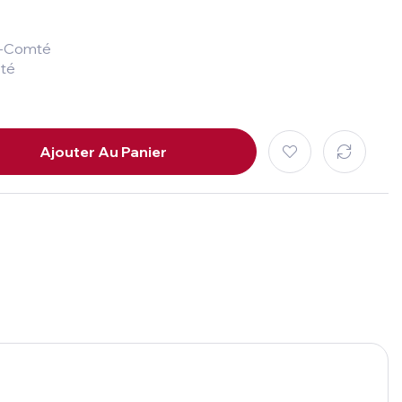
e-Comté
été
Ajouter Au Panier